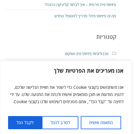
פיזיותרפיה פרטית – איך לבחור קליניקה נכונה?
מה זה פיזיותרפיה? מדריך למטופל החדש
קטגוריות
טכנולוגיות פיזיותרפיה ושיקום
פיזיותרפיה
אנו מעריכים את הפרטיות שלך
ראשית
אנו משתמשים בקובצי Cookie כדי לשפר את חוויית הגלישה שלכם,
להציג מודעות או תוכן מותאמים אישית ולנתח את התנועה שלנו. על ידי
לחיצה על "קבל הכל", אתם מסכימים לשימוש שלנו בקובצי Cookie.
WebAdvisor
התאמה אישית
לסרב להכל
לקבל הכל
כל הזכויות שמורות © Fix You Clinic 2025