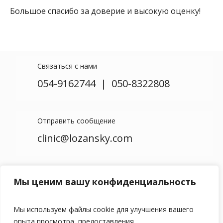
Большое спасибо за доверие и высокую оценку!
Связаться с нами
054-9162744
|
050-8322808
Отправить сообщение
clinic@lozansky.com
Посетить наш офис
Мы ценим вашу конфиденциальность
Метропарк 456 Петах Тиква
Вход С этаж 7
Мы используем файлы cookie для улучшения вашего
опыта просмотра, предоставления